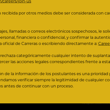
careers/join-us
Nuestros valo
más inteligent
recibida por otros medios debe ser considerada con cau
en un espíritu
soñamos con v
ponemos nuest
ajes, llamadas o correos electrónicos sospechosos, le so
para encontrar
rsonal, financiera o confidencial, y confirmar la autenti
Estamos motiv
 oficial de Carreras o escribiendo directamente a:
Care
determinación 
del respeto mu
rechaza categóricamente cualquier intento de suplanta
conversacione
ercer las acciones legales correspondientes frente a estas
logramos más.
personas son l
ón de la información de los postulantes es una prioridad
se confía en 
endamos verificar siempre la legitimidad de cualquier 
Contratamos y
les antes de continuar con un proceso.
ellos para obt
cultura ágil y
responsabilid