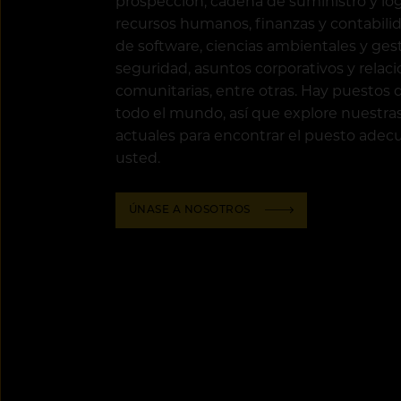
prospección, cadena de suministro y logí
recursos humanos, finanzas y contabilid
de software, ciencias ambientales y gest
seguridad, asuntos corporativos y relac
comunitarias, entre otras. Hay puestos 
todo el mundo, así que explore nuestra
actuales para encontrar el puesto adec
usted.
ÚNASE A NOSOTROS