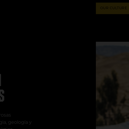
OUR CULTURE
n
s
rosas
gia, geología y