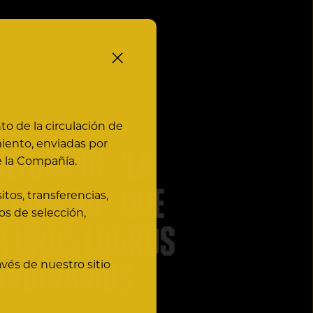
o de la circulación de
iento, enviadas por
ltura de “La
 la Compañía.
 primero” que
tos, transferencias,
os de selección,
a unos logros
vés de nuestro sitio
ordinarios