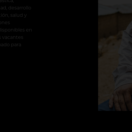
stica,
ad, desarrollo
ión, salud y
iones
disponibles en
s vacantes
uado para