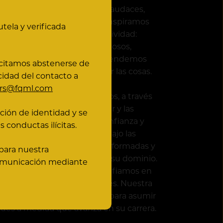
res fundamentales son: Más audaces,
es, motivados, juntos. Nos inspiramos
tela y verificada
 de aventura, ingenio y creatividad:
alentía. Siempre somos curiosos,
ras ideas en práctica y aprendemos
licitamos abstenerse de
 una manera mejor de hacer las cosas.
cidad del contacto a
ados: tenemos el coraje y la
ers@fqml.com
para hacer las cosas. Y juntos, a través
tuo, la escucha, el compartir y las
ción de identidad y se
s honestas, construimos confianza y
 conductas ilícitas.
 En nuestro entorno de trabajo las
ibres de tomar decisiones informadas y
 para nuestra
que resolverán problemas en su dominio.
comunicación mediante
 formamos a expertos y confiamos en
ener resultados excepcionales. Nuestra
 “lean” ofrece oportunidades para asumir
ades a medida que avanza en su carrera.